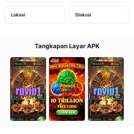
Lokasi
Diskusi
Tangkapan Layar APK