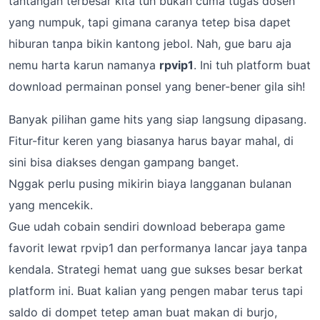
tantangan terbesar kita tuh bukan cuma tugas dosen
yang numpuk, tapi gimana caranya tetep bisa dapet
hiburan tanpa bikin kantong jebol. Nah, gue baru aja
nemu harta karun namanya
rpvip1
. Ini tuh platform buat
download permainan ponsel yang bener-bener gila sih!
Banyak pilihan game hits yang siap langsung dipasang.
Fitur-fitur keren yang biasanya harus bayar mahal, di
sini bisa diakses dengan gampang banget.
Nggak perlu pusing mikirin biaya langganan bulanan
yang mencekik.
Gue udah cobain sendiri download beberapa game
favorit lewat rpvip1 dan performanya lancar jaya tanpa
kendala. Strategi hemat uang gue sukses besar berkat
platform ini. Buat kalian yang pengen mabar terus tapi
saldo di dompet tetep aman buat makan di burjo,