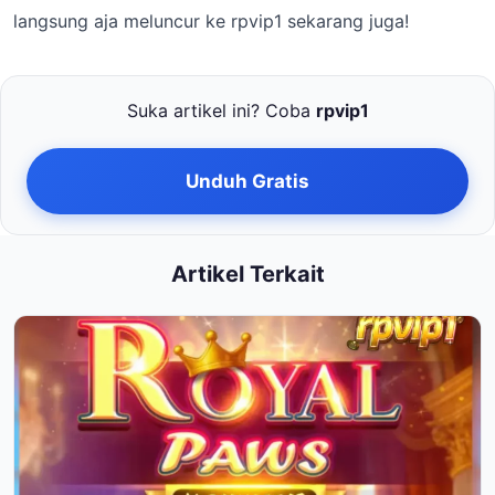
langsung aja meluncur ke rpvip1 sekarang juga!
Suka artikel ini? Coba
rpvip1
Unduh Gratis
Artikel Terkait