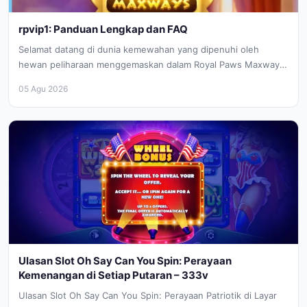
rpvip1: Panduan Lengkap dan FAQ
Selamat datang di dunia kemewahan yang dipenuhi oleh
hewan peliharaan menggemaskan dalam Royal Paws Maxways.
Jika Anda sedang mencari slot...
05 Agu 2026
Ulasan Slot Oh Say Can You Spin: Perayaan
Kemenangan di Setiap Putaran – 333v
Ulasan Slot Oh Say Can You Spin: Perayaan Patriotik di Layar